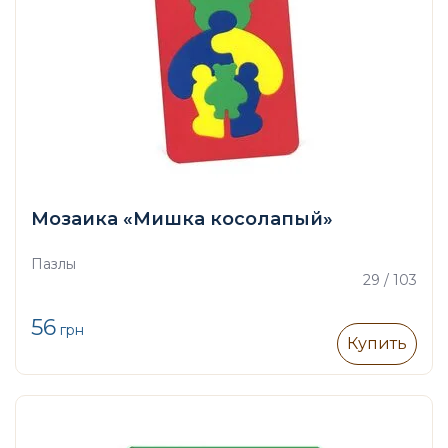
Мозаика «Мишка косолапый»
Пазлы
29 / 103
56
грн
Купить