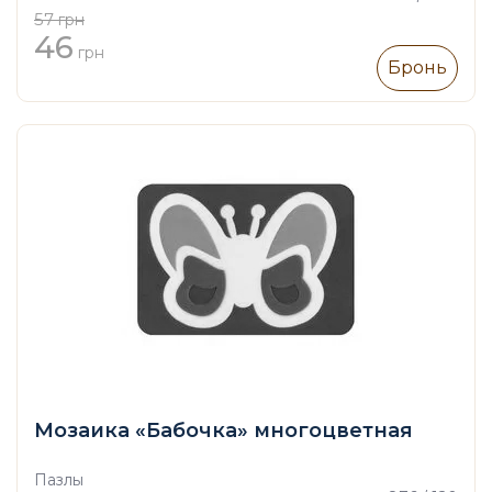
57
грн
46
грн
Бронь
Мозаика «Бабочка» многоцветная
Пазлы