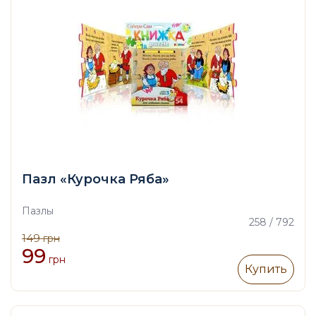
Пазл «Курочка Ряба»
Пазлы
258 / 792
149
грн
99
грн
Купить