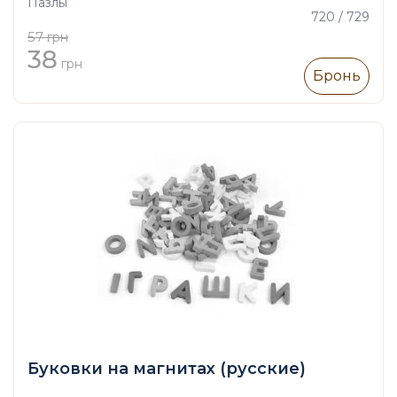
Пазлы
720 / 729
57
грн
38
грн
Бронь
Буковки на магнитах (русские)