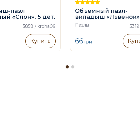
ыш-пазл
Объемный пазл-
ый «Слон», 5 дет.
вкладыш «Львенок»
Пазлы
5858 / kroha09
3319
66
Купить
Куп
грн