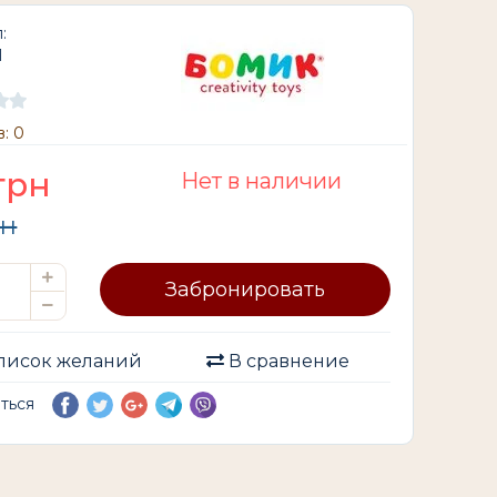
:
1
: 0
грн
Нет в наличии
рн
Забронировать
писок желаний
В сравнение
иться