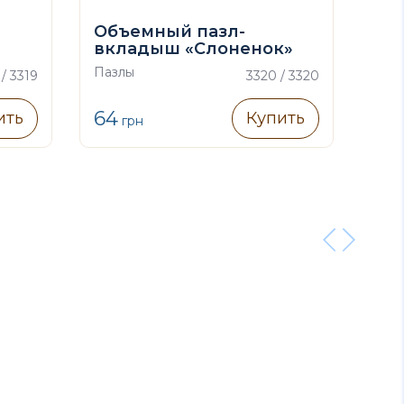
Объемный пазл-
Об
вкладыш «Слоненок»
вк
Пазлы
Паз
 / 3319
3320 / 3320
64
64
ить
Купить
грн