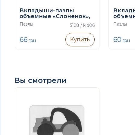
Вкладыши-пазлы
Вклад
объемные «Слоненок»,
объемн
4 дет.
Пазлы
Пазлы
5128 / kid06
66
60
Купить
грн
грн
Вы смотрели