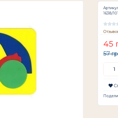
Артикул
1638/10
Отзывов
45
57
г
С
Подел