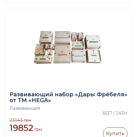
Развивающий набор «Дары Фрёбеля»
от ТМ «HEGA»
Развивающие
6537 / 243H
23143
грн
19852
грн
Купить