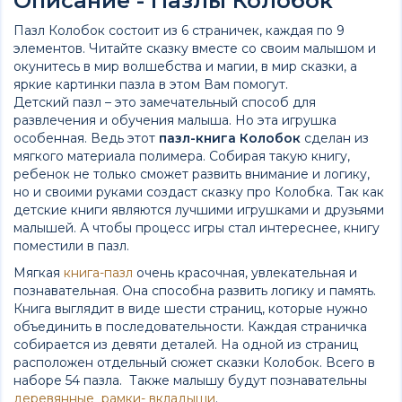
Описание - Пазлы Колобок
Пазл Колобок состоит из 6 страничек, каждая по 9
элементов. Читайте сказку вместе со своим малышом и
окунитесь в мир волшебства и магии, в мир сказки, а
яркие картинки пазла в этом Вам помогут.
Детский пазл – это замечательный способ для
развлечения и обучения малыша. Но эта игрушка
особенная. Ведь этот
пазл-книга Колобок
сделан из
мягкого материала полимера. Собирая такую книгу,
ребенок не только сможет развить внимание и логику,
но и своими руками создаст сказку про Колобка. Так как
детские книги являются лучшими игрушками и друзьями
малышей. А чтобы процесс игры стал интереснее, книгу
поместили в пазл.
Мягкая
книга-пазл
очень красочная, увлекательная и
познавательная. Она способна развить логику и память.
Книга выглядит в виде шести страниц, которые нужно
объединить в последовательности. Каждая страничка
собирается из девяти деталей. На одной из страниц
расположен отдельный сюжет сказки Колобок. Всего в
наборе 54 пазла. Также малышу будут познавательны
деревянные рамки- вкладыши
.