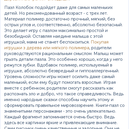
Пазл Колобок подойдет даже для самых маленьких
детей. Но рекомендованный возраст - с трех лет.
Материал полимер достаточно прочный, мягкий, без
острых углов и, соответственно, абсолютно безопасный.
Это делает игру с пазлом максимально простой и
безобидной. Оставляя наедине малыша с этой
игрушкой, мама не станет беспокоиться.
Покупая
игрушки з дерева или мягкого полимера
, родители
руководствуются рациональным смыслом. Малыш может
грызть детали пазла. Это особенно хорошо, когда у него
режутся зубки. Вдобавок полимер, используемый в
игрушке, абсолютно безвредный и гиппоаллергенный.
Уровень сложности игры может осилить даже самый
маленький, если ему будут помогать взрослые. Играя
вместе с ребенком, родители смогут рассказать как
распознать зло и добро, что такое справедливость. Ведь
именно народные сказки способны научить этому и
сформировать правильное мировоззрение. Книги-пазл со
знаменитыми персонажами - это очень увлекательно.
Каждый фрагмент запоминается очень быстро. Ведь
здесь все картинки яркие и привлекающие внимание.
Сами рисунки очень качественные и задорные. Они не