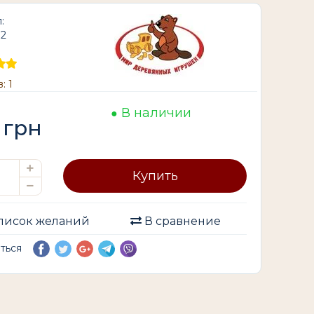
:
82
: 1
В наличии
грн
Купить
писок желаний
В сравнение
иться