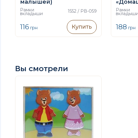
малышей)
«Дома
Рамки
Рамки
1552 / РВ-059
вкладыши
вкладыш
116
188
Купить
грн
грн
Вы смотрели