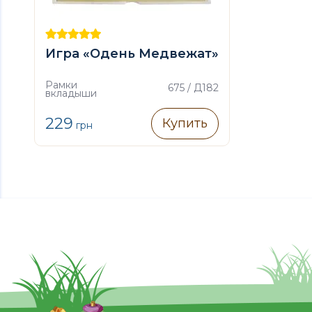
Игра «Одень Медвежат»
Рамки
675 / Д182
вкладыши
229
Купить
грн