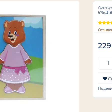
Артикул
675/Д1
Отзывов
229
С
Подел