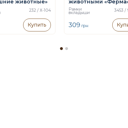
шние животные»
животными «Ферма
Рамки
232 / Х-104
3453 /
и
вкладыши
309
Купить
Куп
грн