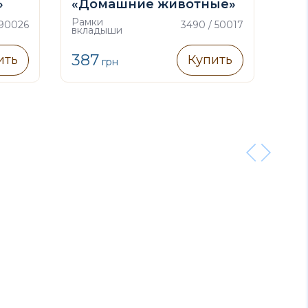
»
«Домашние животные»
па
Рамки
Рам
 90026
3490 / 50017
вкладыши
вкл
387
17
ить
Купить
грн