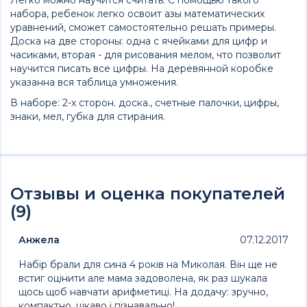
набора, ребенок легко освоит азы математических
уравнений, сможет самостоятельно решать примеры.
Доска на две стороны: одна с ячейками для цифр и
часиками, вторая - для рисования мелом, что позволит
научится писать все цифры. На деревянной коробке
указанна вся таблица умножения.
В наборе: 2-х сторон. доска., счетные палочки, цифры,
знаки, мел, губка для стирания.
Отзывы и оценка покупателей
(9)
Анжела
07.12.2017
Набір брали для сина 4 років на Миколая. Він ще не
встиг оцінити але мама задоволена, як раз шукала
щось щоб навчати арифметиці. На додачу: зручно,
компактно, цікаво і пізнавально!