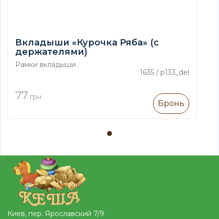
Вкладыши «Курочка Ряба» (с
держателями)
Рамки вкладыши
1635 / р133_del
77
грн
Бронь
Киев, пер. Ярославский 7/9