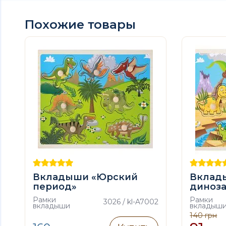
Похожие товары
Вкладыши «Юрский
Вклад
период»
диноз
Рамки
Рамки
3026 / kl-A7002
вкладыши
вкладыш
140
грн