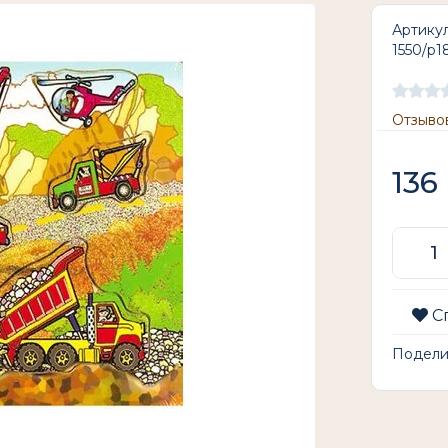
Артикул
1550/р1
Отзывов
136
С
Подел