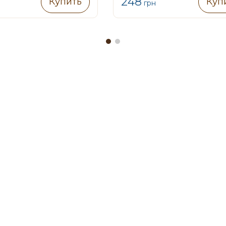
248
Купить
Куп
грн