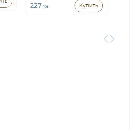
3
ить
227
Купить
грн