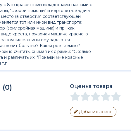
у с 8-ю красочными вкладышами-пазлами с
ны, "скорой помощи" и вертолета. Задача
а место (в отверстия соответствующей
еняется тот или иной вид транспорта:
р (землеройная машина) и пр., как
в виде креста, пожарная машина красного
ок запомнил машины ему задаются
ая возит больных? Какая роет землю?
ожно считать, снимая их с рамки: "Сколько
та и различать их: "Покажи мне красные
т.п.
(0)
Оценка товара
Добавить отзыв