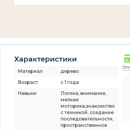
Характеристики
Опл
Материал
дерево
Возраст
с 1 года
Навыки
Логика, внимание,
мелкая
моторика,знакомство
с техникой, создание
последовательности,
пространственное