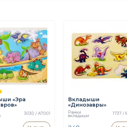
ыши «Эра
Вкладыши
авров»
«Динозавры»
Рамки
3030 / A7001
1737 /
и
вкладыши