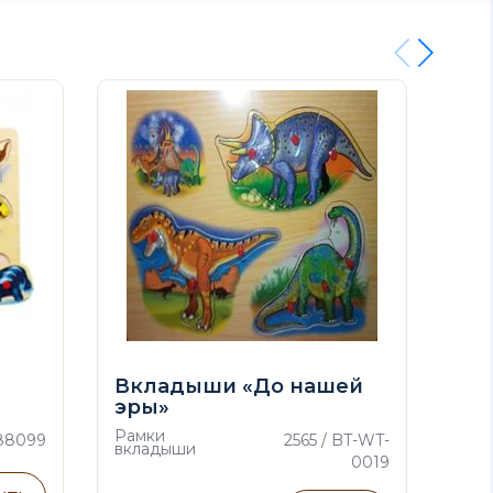
Вкладыши «До нашей
Ра
эры»
«In
Рамки
Рам
 88099
2565 / BT-WT-
вкладыши
вкл
0019
307