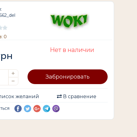
:
662_del
: 0
Нет в наличии
рн
Забронировать
писок желаний
В сравнение
иться