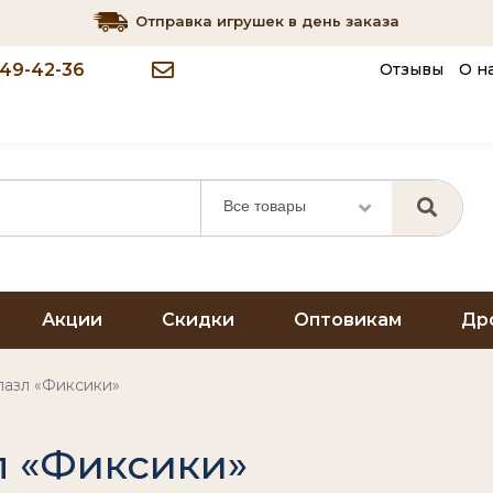
Отправка игрушек в день заказа
349-42-36
Отзывы
О н
Все товары
Акции
Скидки
Оптовикам
Др
азл «Фиксики»
л «Фиксики»