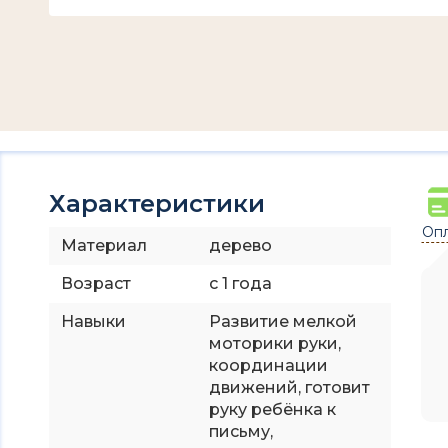
Характеристики
Опл
Материал
дерево
Возраст
с 1 года
Навыки
Развитие мелкой
моторики руки,
координации
движений, готовит
руку ребёнка к
письму,