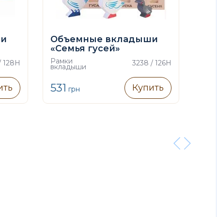
ши
Объемные вкладыши
Об
«Семья гусей»
«С
Рамки
Рам
/ 128H
3238 / 126H
вкладыши
вкл
531
51
ить
Купить
грн