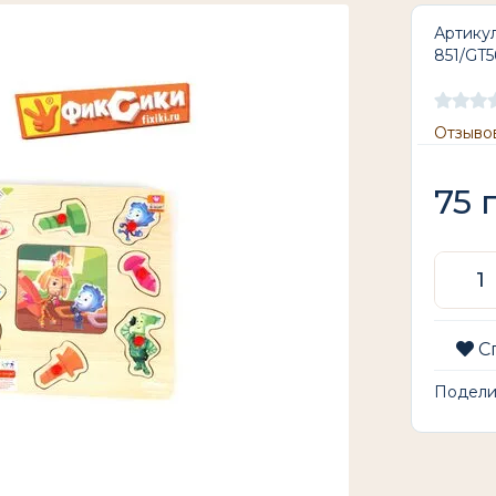
Артикул
851/GT5
Отзывов
75
г
С
Подел