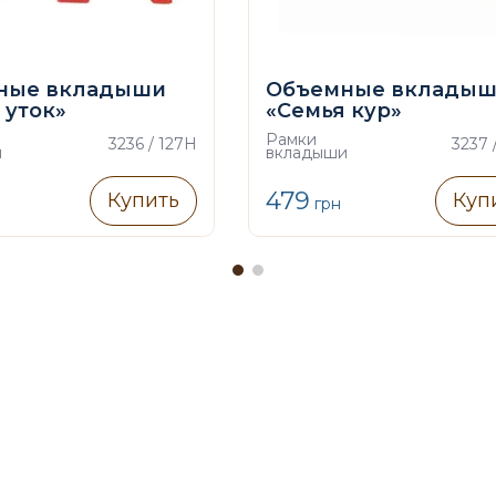
ные вкладыши
Объемные вклады
 уток»
«Семья кур»
Рамки
3236 / 127H
3237 
и
вкладыши
479
Купить
Куп
грн