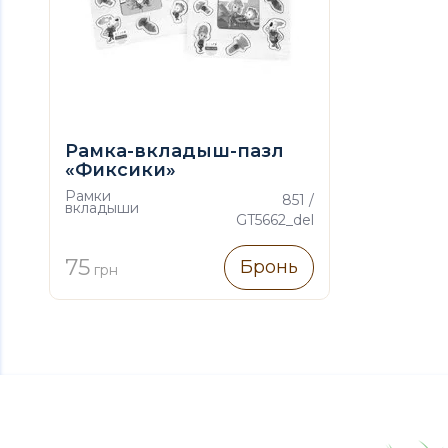
Рамка-вкладыш-пазл
«Фиксики»
Рамки
851 /
вкладыши
GT5662_del
75
Бронь
грн