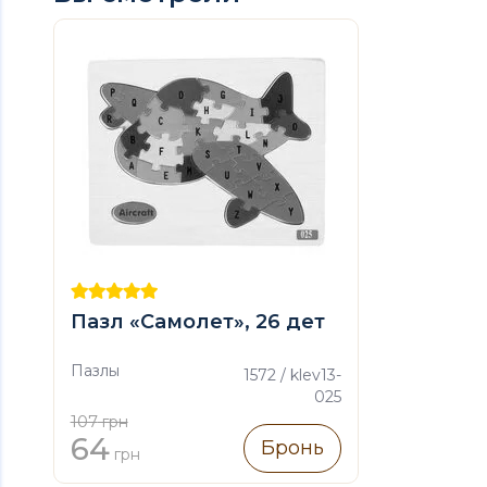
Пазл «Самолет», 26 дет
Пазлы
1572 / klev13-
025
107
грн
64
Бронь
грн