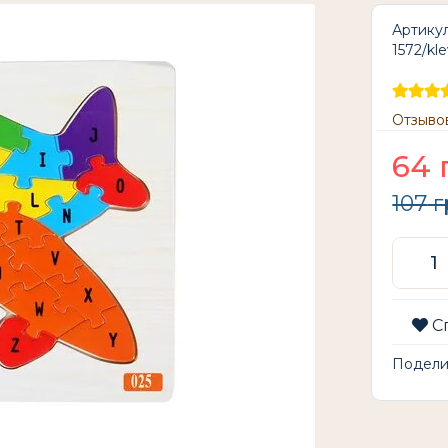
Артикул
1572/kl
Отзывов
64
107
г
С
Подел