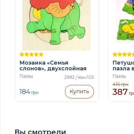
Мозаика «Семья
Петушо
слонов», двухслойная
пазла в
Пазлы
Пазлы
2992 / klev103
416
грн
387
184
Купить
грн
гр
Вы смотрели