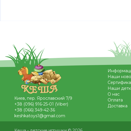
Информац
Наши ново
Сертифика
Наши детк
О нас
Киев, пер. Ярославский 7/9
Оплата
+38 (096) 916-25-01 (Viber)
Доставка
+38 (066) 349-42-36
keshkatoys1@gmail.com
Кеша - детские игрушки © 2026