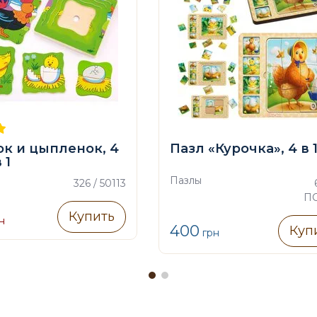
к и цыпленок, 4
Пазл «Курочка», 4 в 
 1
Пазлы
326 / 50113
П
Купить
н
400
Куп
грн