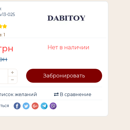
:
ev13-025
: 1
грн
Нет в наличии
рн
Забронировать
писок желаний
В сравнение
иться