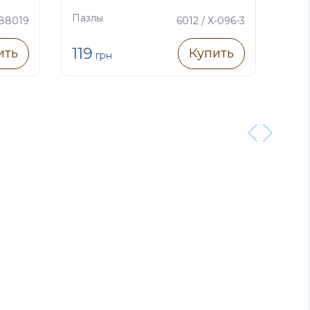
«У
Пазлы
Паз
 88019
6012 / Х-096-3
119
27
ить
Купить
грн