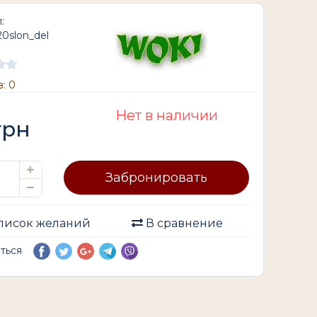
:
20slon_del
: 0
Нет в наличии
грн
Забронировать
писок желаний
В сравнение
иться