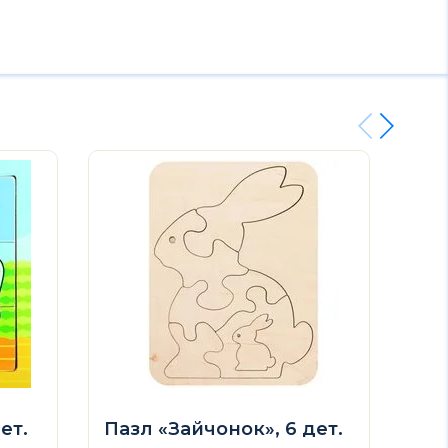
ет.
Пазл «Зайчонок», 6 дет.
Па