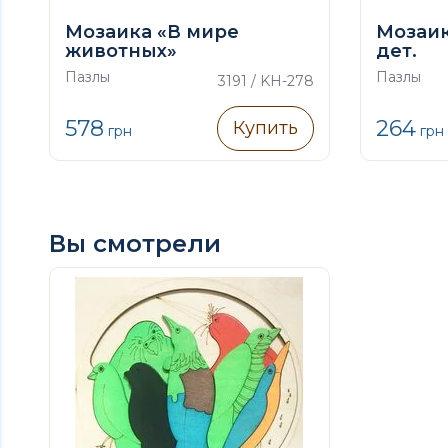
Мозаика «В мире
Мозаик
животных»
дет.
Пазлы
Пазлы
3191 / KH-278
578
264
Купить
грн
грн
Вы смотрели