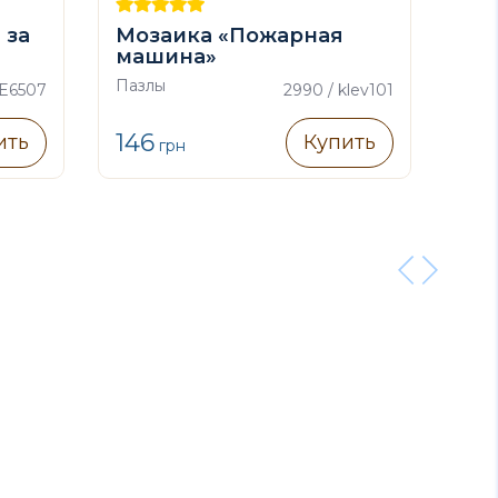
 за
Мозаика «Пожарная
Дв
машина»
мо
«Мр
Пазлы
Паз
 E6507
2990 / klev101
146
49
ить
Купить
грн