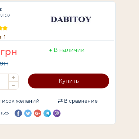
:
ev102
: 1
грн
В наличии
рн
Купить
писок желаний
В сравнение
иться