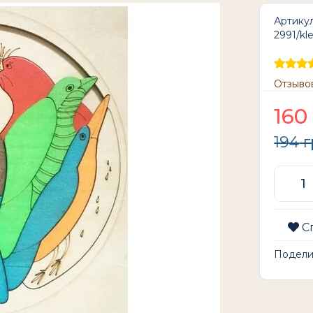
Артикул
2991/kl
Отзывов
160
194
г
С
Подел