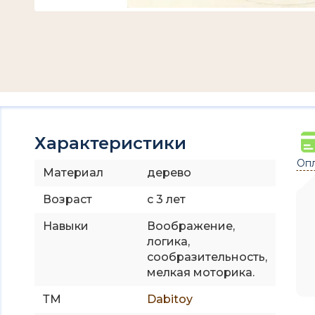
Характеристики
Опл
Материал
дерево
Возраст
с 3 лет
Навыки
Воображение,
логика,
сообразительность,
мелкая моторика.
ТМ
Dabitoy