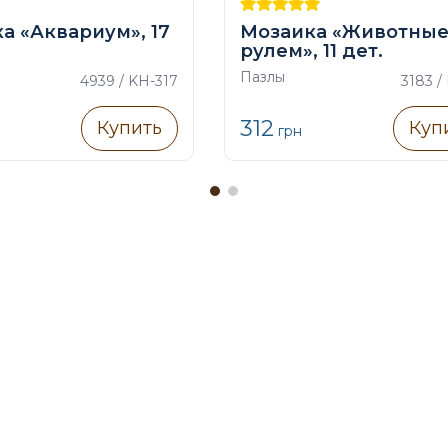
а «Аквариум», 17
Мозаика «Животные
рулем», 11 дет.
Пазлы
4939 / KH-317
3183 /
312
Купить
Куп
грн