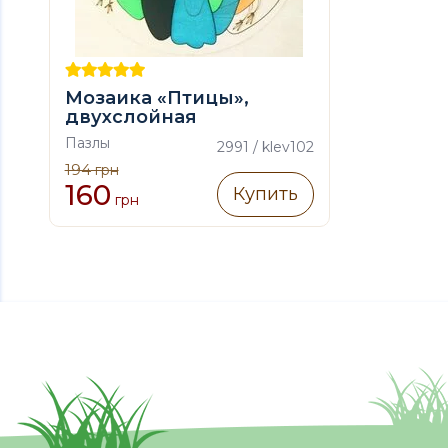
Мозаика «Птицы»,
двухслойная
Пазлы
2991 / klev102
194
грн
160
Купить
грн