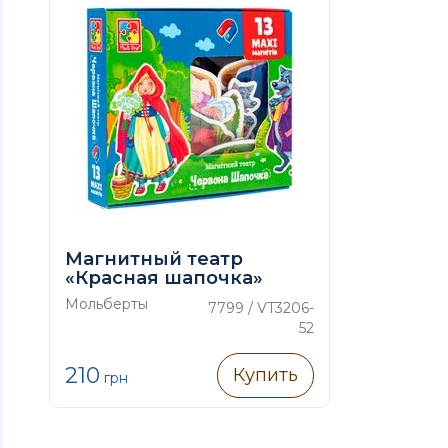
Магнитный театр
«Красная шапочка»
(укр.)
Мольберты
7799 / VT3206-
52
210
Купить
грн