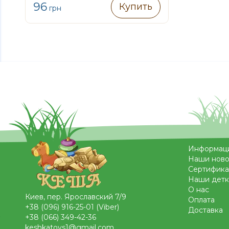
96
Купить
грн
Информац
Наши ново
Сертифика
Наши детк
О нас
Киев, пер. Ярославский 7/9
Оплата
+38 (096) 916-25-01 (Viber)
Доставка
+38 (066) 349-42-36
keshkatoys1@gmail.com