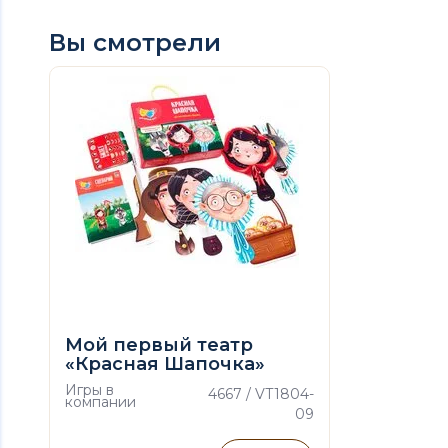
Вы смотрели
Мой первый театр
«Красная Шапочка»
(рус)
Игры в
4667 / VT1804-
компании
09