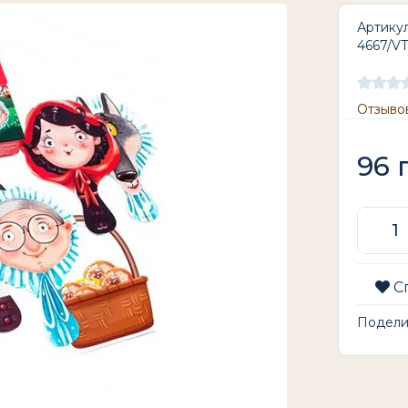
Артикул
4667/V
Отзывов
96
С
Подел