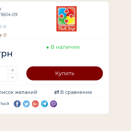
:
T1804-09
: 0
В наличии
грн
Купить
писок желаний
В сравнение
иться