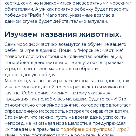
костяшками, но и знакомиться с невероятными морскими
обитателями. А уж как приятно ребенку будет говорить
победное "Рыба!" Мало того, указанные возглас в
данном случае будет действительно актуален.
Изучаем названия животных.
Семь морских животных возьмутся за обучение вашего
ребенка игре в домино. Домино "Морские животные"
позволит сложить огромное количество комбинаций,
попробовать действительно не запутаться в правилах
игры, отточить свое мастерство и обрести
долгожданную победу.
Мало того, указанная игра рассчитана как на одного, так
и на нескольких детей, то есть развлекаться можно и в
группе. Собственно, именно поэтому указанная
продукция так полюбилась малышам. Судите сами! Это
относительно спокойное занятие, которое предполагает
определенную массовость, которая так нравится детям.
Это значит, что можно, пусть на время даже, успокоить
непосед, не наказывая их за шалости, а предупреждая
их поведение правильно
подобранной групповой игрой
.
Именно так поступают мудрые родители. К слову,