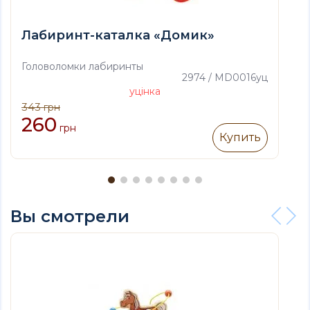
Лабиринт-каталка «Домик»
Головоломки лабиринты
2974 / MD0016уц
уцінка
343
грн
260
грн
Купить
Вы смотрели