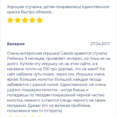
Хорошая стучалка, детям понравилась) единственное
краска быстро облезла...
Валерия
27.04.2017
Очень интересная игрушка! Самой нравится стучать)
Ребенку 9 месяцев, проявляет интерес, но пока не на
долго. Купили эту игрушку не на этом сайте, а в
магазине почти на 100 грн дороже, что не мало!! На
сайт набрела чуть позже, через олх. Игрушка очень
яркая, большая, молоток большой, каждый гвоздь
забивается с разной силой. Единственное, не очень
удачно покрашен молоток - когда бьешь и
попадаешь по гвоздям покрашеной черной частью
молотка, немного остаются следы черного на самих
гвоздиках. Думаю это не великая проблема,
попытаемся чем то оттереть)