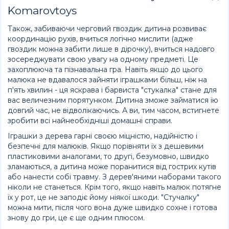
Komarovtoys
Також, забиваючи черговий гвоздик дитина розвиває
координацію рухів, вчиться логічно мислити (адже
гвоздик можна забити лише в дірочку), вчиться надовго
зосереджувати свою увагу на одному предметі. Це
захоплююча та пізнавальна гра. Навіть якщо до цього
малюка не вдавалося зайняти іграшками більш, ніж на
п'ять хвилин - ця яскрава і барвиста "стукалка" стане для
вас величезним порятунком. Дитина зможе займатися їю
довгий час, не відволікаючись. А ви, тим часом, встигнете
зробити всі найнеобхідніші домашні справи.
Іграшки з дерева гарні своєю міцністю, надійністю і
безпечні для малюків. Якщо порівняти їх з дешевими
пластиковими аналогами, то другі, безумовно, швидко
зламаються, а дитина може поранитися від гострих кутів
або нанести собі травму. З дерев'яними наборами такого
ніколи не станеться. Крім того, якщо навіть малюк потягне
їх у рот, це не заподіє йому ніякої шкоди. "Стучалку"
можна мити, після чого вона дуже швидко сохне і готова
знову до гри, це є ще одним плюсом.