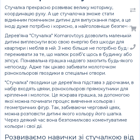
Стучалка прекрасно розвиває велику моторику,
координацію руху. А ще стучалочка зможе стати
відмінним помічником дитині для випускання пари, а це
іноді дуже потрібно і корисно, а найголовніше безпечно.
Дерев'яна "Стучалка" Komarovtoys дозволить маленькій
дитині виплеснути всю свою енергію без шкоди для
квартири і меблів в ній. З нею більше не потрібно буде
переживати за те, що малюк розіб'є щось в будинку або
зіпсує. Пізнавальна іграшка надовго захопить будь-якого
непосиду. Адже так цікаво забивати молоточком
різнокольорові гвоздики в спеціальні отвори.
"Стучалка" гвоздики це дерев'яна підстава з дірочками, в
набір входять цвяхи, різнокольорові прямокутники для
кріплення і молоток. Це яскрава іграшка, за допомогою
якої можна починати процес вивчення кольорів і
геометричних фігур. Так, забиваючи черговий цвях,
можна розповісти дитині якого кольору його шапка.
Через деякий час вона безпомилково коментуватиме
кольори і свої дії.
Розвиваємо навички зі стучалкою від